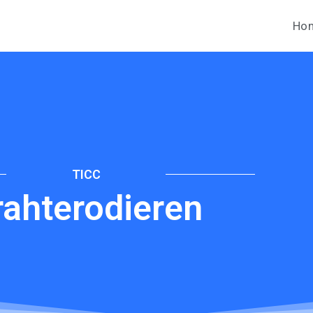
Ho
TICC
rahterodieren