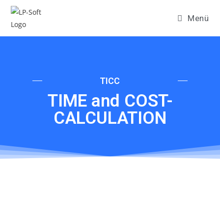
Menü
TICC
TIME and COST-
CALCULATION